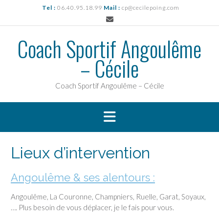
Skip
Tel :
06.40.95.18.99
Mail :
cp@cecilepoing.com
to
content
Coach Sportif Angoulême
– Cécile
Coach Sportif Angoulême – Cécile
Lieux d’intervention
Angoulême & ses alentours :
Angoulême, La Couronne, Champniers, Ruelle, Garat, Soyaux,
…. Plus besoin de vous déplacer, je le fais pour vous.