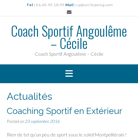
Skip
Tel :
06.40.95.18.99
Mail :
cp@cecilepoing.com
to
content
Coach Sportif Angoulême
– Cécile
Coach Sportif Angoulême – Cécile
Actualités
Coaching Sportif en Extérieur
Posted on
23 septembre 2016
Rien de tel qu’un peu de sport sous le soleil Montpelliérain !